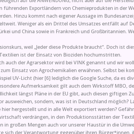
lediglich auf die ANWENDUNG, nicht aber auf die Herstell
den führenden Exportländern von Chemieprodukten in der W
werden. Hinzu kommt nach eigener Aussage im Bundesanzeig
eltweit. Weniger als ein Drittel des Umsatzes entfällt auf
ürkei und China sowie in Frankreich und Großbritannien. Wei
ionskurs, weil „Jeder diese Produkte braucht“. Doch ist die
extilien ist der Einsatz von Bioziden hochumstritten.
och auch der Agrarsektor wird bei VINK genannt und wir woll
e zum Einsatz von Agrochemikalien erwähnen. Selbst bei k
iel UV-Licht (hier [6] lediglich die Google Suche, da es dive
 Besondere Aufmerksamkeit gilt auch dem Wirkstoff MBO, de
ichkeit längst Pläne in der EU gibt, auch diesen giftigen Zu
tor ausweichen, sondern, was ist in Deutschland möglich? La
ier hergestellt und in alle Welt exportiert werden? Gefähr
ndwirtschaft verdrängen, in den Produktionsstätten der Tex
len in großen Mengen auch vor unserer Haustür in die Umw
lte sich der Verantwortung gegenüber ihren Bürger*innen, 