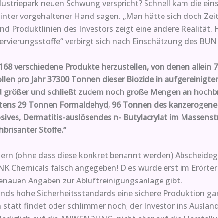
dustriepark neuen Schwung verspricht? Schnell kam die ei
 hinter vorgehaltener Hand sagen. „Man hätte sich doch Z
und Produktlinien des Investors zeigt eine andere Realität.
ervierungsstoffe“ verbirgt sich nach Einschätzung des BU
 168 verschiedene Produkte herzustellen, von denen allein 7
len pro Jahr 37300 Tonnen dieser Biozide in aufgereinigter
d größer und schließt zudem noch große Mengen an hochbr
ndestens 29 Tonnen Formaldehyd, 96 Tonnen des kanzerog
ives, Dermatitis-auslösendes n- Butylacrylat im Massenstr
hbrisanter Stoffe.“
ltern (ohne dass diese konkret benannt werden) Abscheideg
VINK Chemicals falsch angegeben! Dies wurde erst im Erör
 genauen Angaben zur Abluftreinigungsanlage gibt.
nds hohe Sicherheitsstandards eine sichere Produktion ga
 statt findet oder schlimmer noch, der Investor ins Auslan