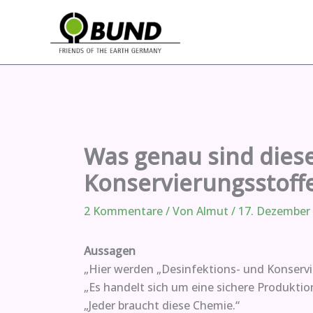
Zum
Inhalt
springen
Was genau sind dies
Konservierungsstoff
2 Kommentare
/ Von
Almut
/
17. Dezember
Aussagen
„Hier werden „Desinfektions- und Konservie
„Es handelt sich um eine sichere Produkti
„Jeder braucht diese Chemie.“