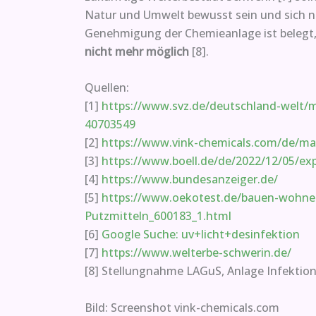
Natur und Umwelt bewusst sein und sich noc
Genehmigung der Chemieanlage ist belegt, w
nicht mehr möglich
[8].
Quellen:
[1]
https://www.svz.de/deutschland-welt/m
40703549
[2]
https://www.vink-chemicals.com/de/m
[3]
https://www.boell.de/de/2022/12/05/ex
[4]
https://www.bundesanzeiger.de/
[5]
https://www.oekotest.de/bauen-wohnen/
Putzmitteln_600183_1.html
[6]
Google Suche: uv+licht+desinfektion
[7]
https://www.welterbe-schwerin.de/
[8] Stellungnahme LAGuS, Anlage Infektio
Bild: Screenshot vink-chemicals.com