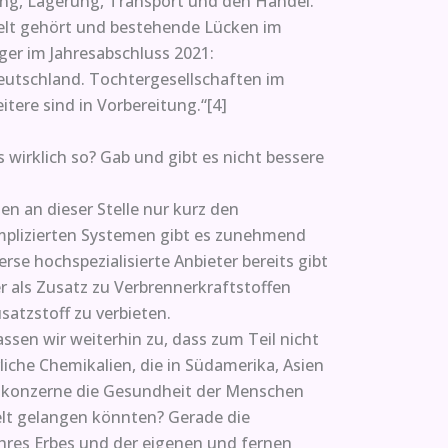
ung, Lagerung, Transport und den Handel.
elt gehört und bestehende Lücken im
er im Jahresabschluss 2021:
 Deutschland. Tochtergesellschaften im
tere sind in Vorbereitung.“[4]
s wirklich so? Gab und gibt es nicht bessere
en an dieser Stelle nur kurz den
omplizierten Systemen gibt es zunehmend
rse hochspezialisierte Anbieter bereits gibt
r als Zusatz zu Verbrennerkraftstoffen
satzstoff zu verbieten.
ssen wir weiterhin zu, dass zum Teil nicht
liche Chemikalien, die in Südamerika, Asien
tilkonzerne die Gesundheit der Menschen
elt gelangen könnten? Gerade die
ihres Erbes und der eigenen und fernen