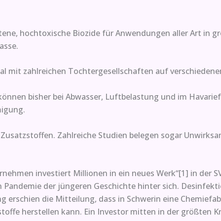
tene, hochtoxische Biozide für Anwendungen aller Art in g
asse.
al mit zahlreichen Tochtergesellschaften auf verschieden
können bisher bei Abwasser, Luftbelastung und im Havarief
migung.
gen Zusatzstoffen. Zahlreiche Studien belegen sogar Unwirk
rnehmen investiert Millionen in ein neues Werk“[1] in der 
Pandemie der jüngeren Geschichte hinter sich. Desinfekti
rschien die Mitteilung, dass in Schwerin eine Chemiefabr
ffe herstellen kann. Ein Investor mitten in der größten Kri