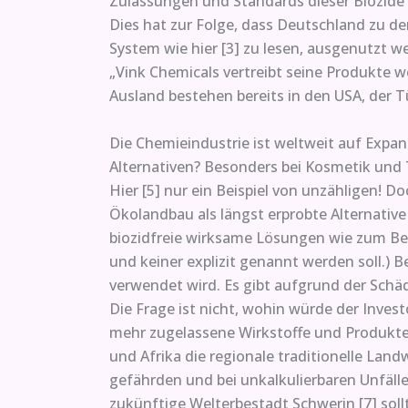
Zulassungen und Standards dieser Biozide 
Dies hat zur Folge, dass Deutschland zu 
System wie hier [3] zu lesen, ausgenutzt 
„Vink Chemicals vertreibt seine Produkte w
Ausland bestehen bereits in den USA, der T
Die Chemieindustrie ist weltweit auf Expans
Alternativen? Besonders bei Kosmetik und T
Hier [5] nur ein Beispiel von unzähligen! D
Ökolandbau als längst erprobte Alternativ
biozidfreie wirksame Lösungen wie zum Beisp
und keiner explizit genannt werden soll.)
verwendet wird. Es gibt aufgrund der Schädl
Die Frage ist nicht, wohin würde der Inves
mehr zugelassene Wirkstoffe und Produkte h
und Afrika die regionale traditionelle La
gefährden und bei unkalkulierbaren Unfäl
zukünftige Welterbestadt Schwerin [7] sol